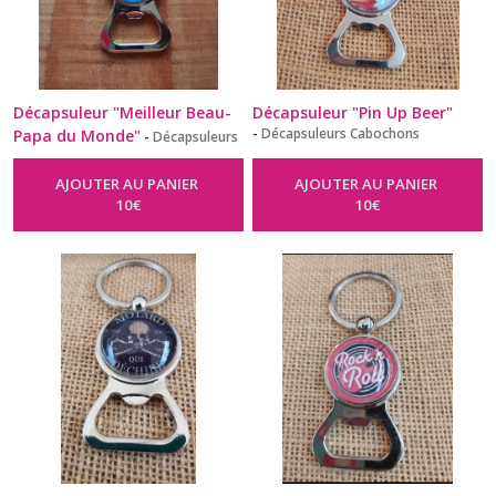
Décapsuleur "Meilleur Beau-
Décapsuleur "Pin Up Beer"
-
Décapsuleurs Cabochons
Papa du Monde"
-
Décapsuleurs
Cabochons
AJOUTER AU PANIER
AJOUTER AU PANIER
10
€
10
€