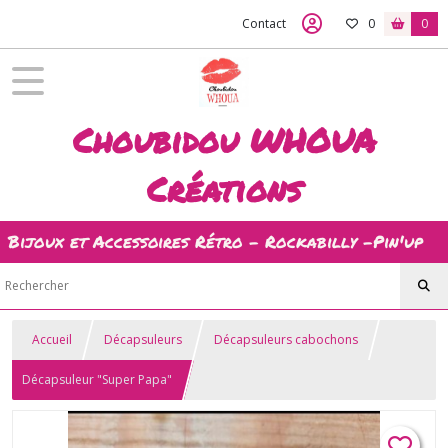
Contact
0
0
Choubidou WHOUA
Créations
Bijoux et Accessoires Rétro - Rockabilly -Pin'up
Accueil
Décapsuleurs
Décapsuleurs cabochons
Décapsuleur "Super Papa"