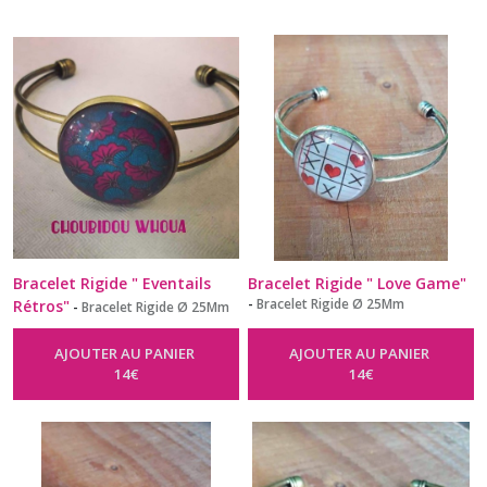
Bracelet Rigide " Eventails
Bracelet Rigide " Love Game"
-
Bracelet Rigide Ø 25Mm
Rétros"
-
Bracelet Rigide Ø 25Mm
AJOUTER AU PANIER
AJOUTER AU PANIER
14
€
14
€