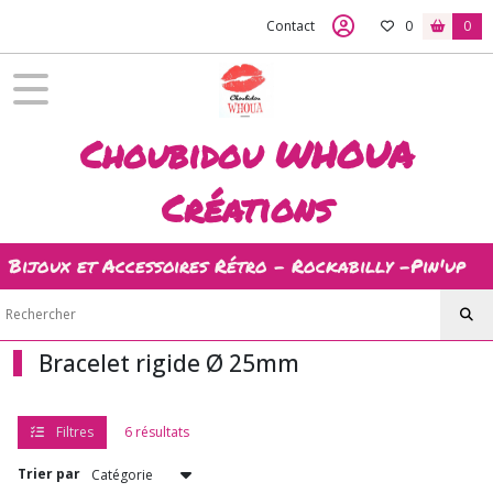
Fermer
Contact
0
0
FILTRES
Tous
Choubidou WHOUA
les
produits
Créations
Bracelets
Bijoux et Accessoires Rétro - Rockabilly -Pin'up
Bracelet
rigide
Ø
25mm
(6)
Bracelet rigide Ø 25mm
Afficher
Filtres
6 résultats
les
Trier par
résultats