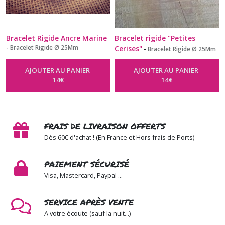
Bracelet Rigide Ancre Marine
Bracelet rigide "Petites
-
Bracelet Rigide Ø 25Mm
Cerises"
-
Bracelet Rigide Ø 25Mm
AJOUTER AU PANIER
AJOUTER AU PANIER
14
€
14
€
FRAIS DE LIVRAISON OFFERTS
Dès 60€ d'achat ! (En France et Hors frais de Ports)
PAIEMENT SÉCURISÉ
Visa, Mastercard, Paypal ...
SERVICE APRÈS VENTE
A votre écoute (sauf la nuit...)